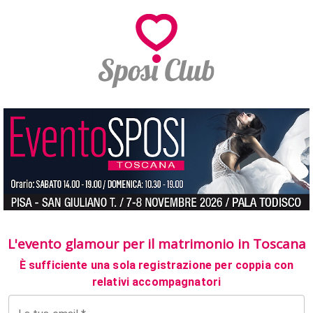
L'evento glamour per il matrimonio in Toscana
È sufficiente una sola registrazione per coppia con
relativi accompagnatori