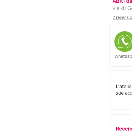
Abiti d
via di G
2 recensio
Whatsa
L’ateli
sue ac
Recens