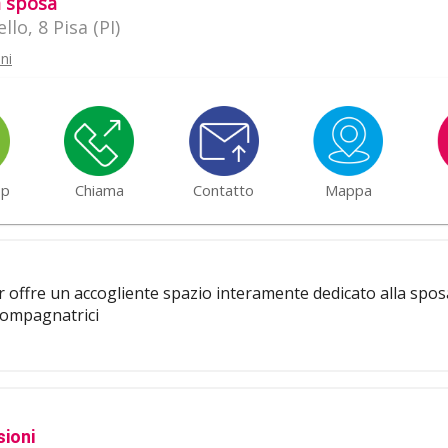
a sposa
ello, 8 Pisa (PI)
ni
pp
Chiama
Contatto
Mappa
er offre un accogliente spazio interamente dedicato alla sposa
compagnatrici
ioni