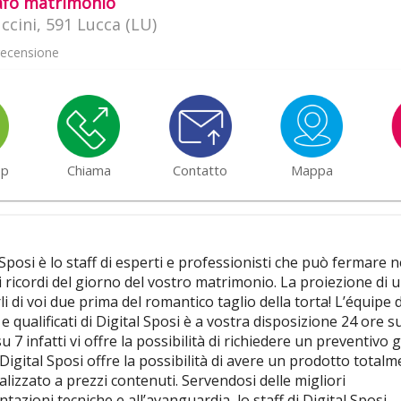
afo matrimonio
uccini, 591 Lucca (LU)
ecensione
pp
Chiama
Contatto
Mappa
 Sposi è lo staff di esperti e professionisti che può fermare n
 ricordi del giorno del vostro matrimonio. La proiezione di u
li di voi due prima del romantico taglio della torta! L’équipe d
 e qualificati di Digital Sposi è a vostra disposizione 24 ore s
su 7 infatti vi offre la possibilità di richiedere un preventivo 
 Digital Sposi offre la possibilità di avere un prodotto total
lizzato a prezzi contenuti. Servendosi delle migliori
tazioni tecniche e all’avanguardia, lo staff di Digital Sposi