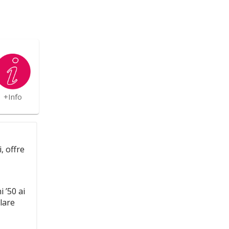
+Info
, offre
 ’50 ai
lare