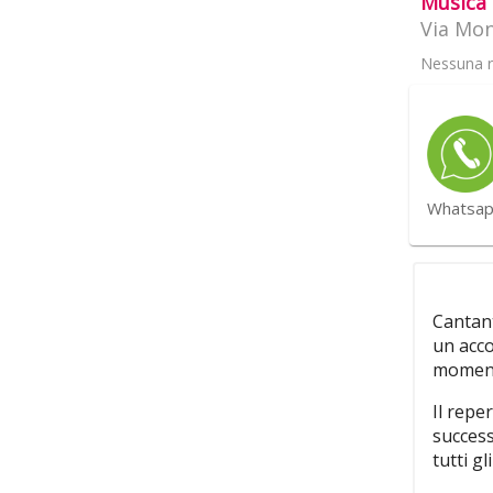
Musica
Via Mon
Nessuna r
Whatsa
Cantant
un acc
moment
Il repe
success
tutti gli