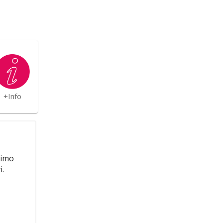
+Info
nimo
i.