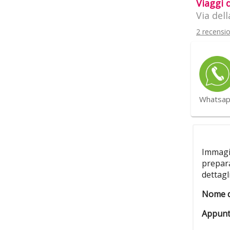
Viaggi 
Via del
2 recensio
Whatsa
Immagin
prepara
dettagl
Nome d
Appunt