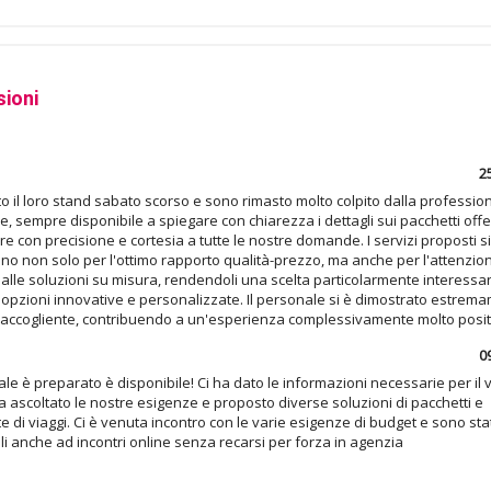
ioni
2
to il loro stand sabato scorso e sono rimasto molto colpito dalla profession
, sempre disponibile a spiegare con chiarezza i dettagli sui pacchetti offer
e con precisione e cortesia a tutte le nostre domande. I servizi proposti si
no non solo per l'ottimo rapporto qualità-prezzo, ma anche per l'attenzio
alle soluzioni su misura, rendendoli una scelta particolarmente interessa
a opzioni innovative e personalizzate. Il personale si è dimostrato estrem
e accogliente, contribuendo a un'esperienza complessivamente molto posit
0
ale è preparato è disponibile! Ci ha dato le informazioni necessarie per il v
 ascoltato le nostre esigenze e proposto diverse soluzioni di pacchetti e
 di viaggi. Ci è venuta incontro con le varie esigenze di budget e sono sta
li anche ad incontri online senza recarsi per forza in agenzia