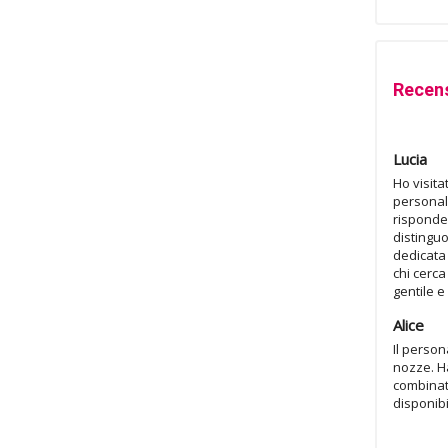
Recens
Lucia
Ho visita
personale
risponder
distinguo
dedicata 
chi cerc
gentile 
Alice
Il person
nozze. Ha
combinate
disponibi