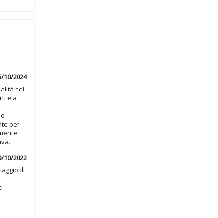
5/10/2024
alità del
ti e a
ne
nte per
amente
iva.
9/10/2022
iaggio di
ti